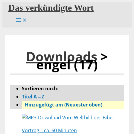
Zum
Das verkündigte Wort
Inhalt
springen
Downloads
>
engel (17)
Sortieren nach:
Titel A→Z
Hinzugefügt am (Neuester oben)
Vom Weltbild der Bibel
Vortrag – ca. 60 Minuten