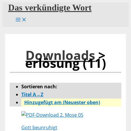
Zum
Das verkündigte Wort
Inhalt
springen
Downloads
>
erlösung (11)
Sortieren nach:
Titel A→Z
Hinzugefügt am (Neuester oben)
2. Mose 05
Gott beunruhigt