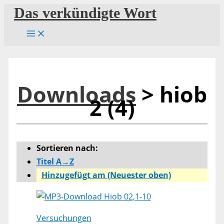
Zum
Das verkündigte Wort
Inhalt
springen
Downloads
> hiob
2 (4)
Sortieren nach:
Titel A→Z
Hinzugefügt am (Neuester oben)
Hiob 02,1-10
Versuchungen