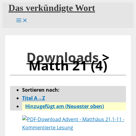
Zum
Das verkündigte Wort
Inhalt
springen
Downloads
>
Matth 21 (4)
Sortieren nach:
Titel A→Z
Hinzugefügt am (Neuester oben)
Advent - Matthäus 21,1-11 -
Kommentierte Lesung