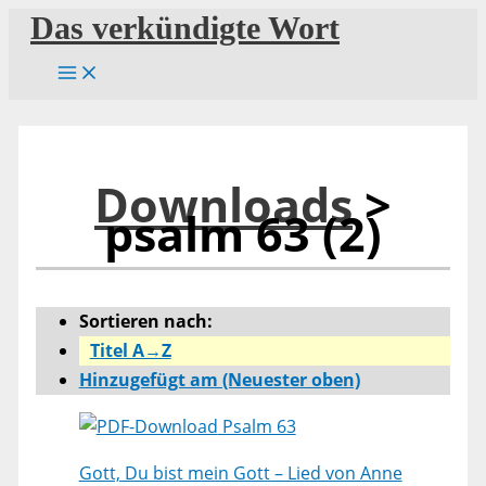
Zum
Das verkündigte Wort
Inhalt
springen
Downloads
>
psalm 63 (2)
Sortieren nach:
Titel A→Z
Hinzugefügt am (Neuester oben)
Psalm 63
Gott, Du bist mein Gott – Lied von Anne