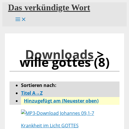
Zum
Das verkündigte Wort
Inhalt
springen
Downloads
>
wille gottes (8)
Sortieren nach:
Titel A→Z
Hinzugefügt am (Neuester oben)
Johannes 09,1-7
Krankheit im Licht GOTTES