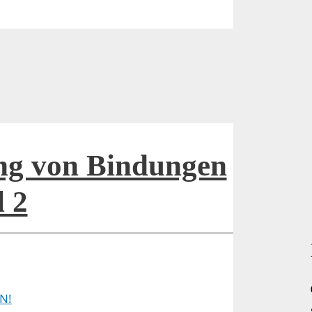
ng von Bindungen
l 2
N!