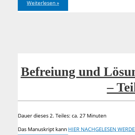
Befreiung
Weiterlesen »
und
Lösung
von
Bindungen
–
Teil
3
Befreiung und Lösu
– Tei
Dauer dieses 2. Teiles: ca. 27 Minuten
Das Manuskript kann
HIER NACHGELESEN WERDE