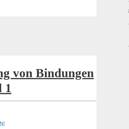
ng von Bindungen
l 1
N!