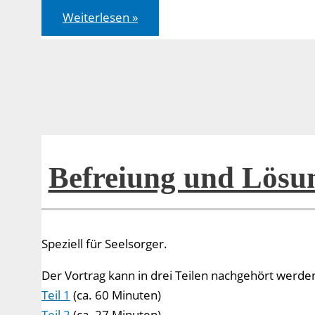
Befreiung
Weiterlesen »
und
Lösung
von
Bindungen
–
Teil
1
Befreiung und Lösu
Speziell für Seelsorger.
Der Vortrag kann in drei Teilen nachgehört werde
Teil 1
(ca. 60 Minuten)
Teil 2
(ca. 27 Minuten)