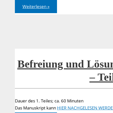
Befreiung
Weiterlesen »
und
Lösung
von
Bindungen
–
Teil
2
Befreiung und Lösu
– Tei
Dauer des 1. Teiles; ca. 60 Minuten
Das Manuskript kann
HIER NACHGELESEN WERDE