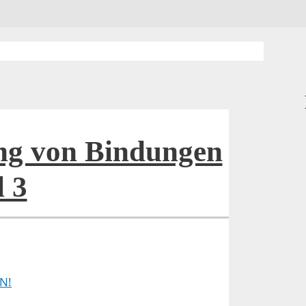
ng von Bindungen
l 3
N!