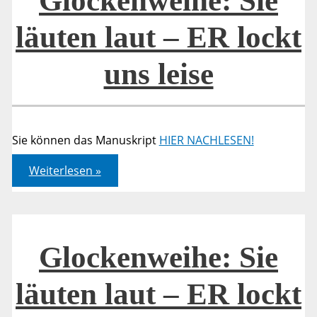
Glockenweihe: Sie
läuten laut – ER lockt
uns leise
Sie können das Manuskript
HIER NACHLESEN!
Glockenweihe:
Weiterlesen »
Sie
läuten
laut
–
ER
lockt
uns
Glockenweihe: Sie
leise
läuten laut – ER lockt