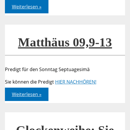
Matthäus
Weiterlesen »
09,9-
13
Matthäus 09,9-13
Predigt für den Sonntag Septuagesimä
Sie können die Predigt
HIER NACHHÖREN!
Matthäus
Weiterlesen »
09,9-
13