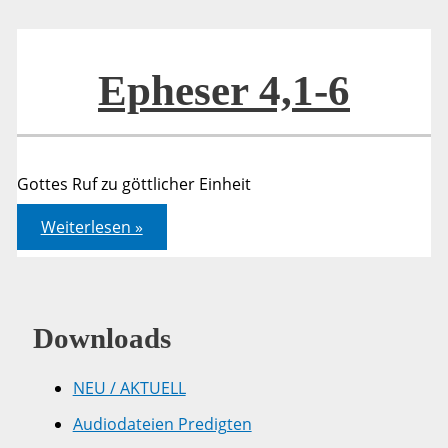
Epheser 4,1-6
Gottes Ruf zu göttlicher Einheit
Epheser
Weiterlesen »
4,1-
6
Downloads
NEU / AKTUELL
Audiodateien Predigten