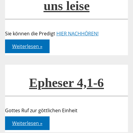
uns leise
Sie können die Predigt
HIER NACHHÖREN!
Glockenweihe:
Weiterlesen »
Sie
läuten
laut
–
ER
lockt
uns
Epheser 4,1-6
leise
Gottes Ruf zur göttlichen Einheit
Epheser
Weiterlesen »
4,1-
6