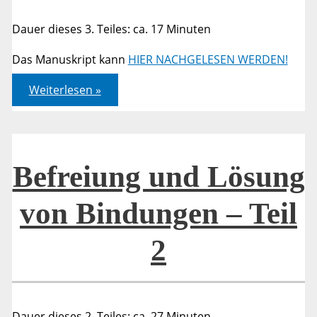
Dauer dieses 3. Teiles: ca. 17 Minuten
Das Manuskript kann
HIER NACHGELESEN WERDEN!
Befreiung
Weiterlesen »
und
Lösung
von
Bindungen
–
Teil
3
Befreiung und Lösung
von Bindungen – Teil
2
Dauer dieses 2. Teiles: ca. 27 Minuten