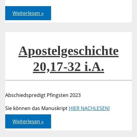
Ermutigungen
Weiterlesen »
Apostelgeschichte
20,17-32 i.A.
Abschiedspredigt Pfingsten 2023
Sie können das Manuskript
HIER NACHLESEN!
Apostelgeschichte
Weiterlesen »
20,17-
32
i.A.