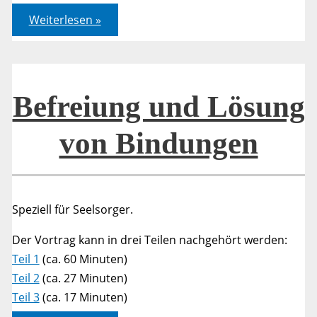
Befreiung
Weiterlesen »
und
Lösung
von
Bindungen
–
Teil
1
Befreiung und Lösung
von Bindungen
Speziell für Seelsorger.
Der Vortrag kann in drei Teilen nachgehört werden:
Teil 1
(ca. 60 Minuten)
Teil 2
(ca. 27 Minuten)
Teil 3
(ca. 17 Minuten)