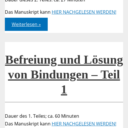
Das Manuskript kann
HIER NACHGELESEN WERDEN!
Befreiung
Weiterlesen »
und
Lösung
von
Bindungen
–
Teil
2
Befreiung und Lösung
von Bindungen – Teil
1
Dauer des 1. Teiles; ca. 60 Minuten
Das Manuskript kann
HIER NACHGELESEN WERDEN!