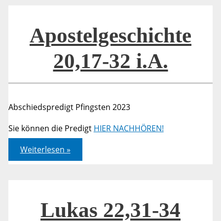
Apostelgeschichte
20,17-32 i.A.
Abschiedspredigt Pfingsten 2023
Sie können die Predigt
HIER NACHHÖREN!
Apostelgeschichte
Weiterlesen »
20,17-
32
i.A.
Lukas 22,31-34