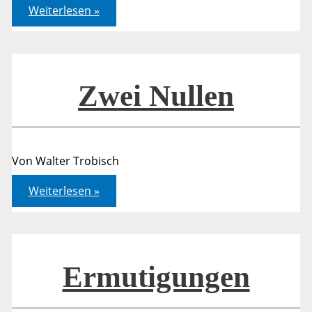
Befreiung
Weiterlesen »
und
Lösung
von
Bindungen
Zwei Nullen
Von Walter Trobisch
Zwei
Weiterlesen »
Nullen
Ermutigungen