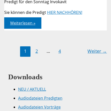
Predigt für den Sonntag Invokavit
Sie können die Predigt
HIER NACHHÖREN!
Lukas
Weiterlesen »
22,31-
34
1
2
…
4
Weiter
→
Downloads
NEU / AKTUELL
Audiodateien Predigten
Audiodateien Vorträge