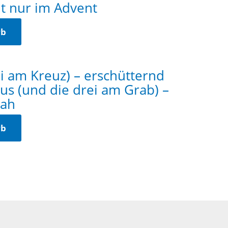
ht nur im Advent
rb
ei am Kreuz) – erschütternd
s (und die drei am Grab) –
nah
rb