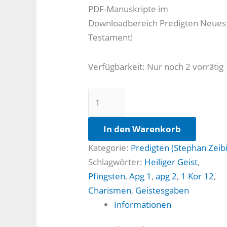
PDF-Manuskripte im
Downloadbereich Predigten Neues
Testament!
Verfügbarkeit:
Nur noch 2 vorrätig
Auf
Gottes
oder
In den Warenkorb
unsere
Kategorie:
Predigten (Stephan Zeibi
Art?
Schlagwörter:
Heiliger Geist
,
Menge
Pfingsten
,
Apg 1
,
apg 2
,
1 Kor 12
,
Charismen
,
Geistesgaben
Informationen