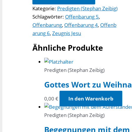
Blick
Kategorie:
Predigten (Stephan Zeibig)
dahinter.
Schlagwörter:
Offenbarung 5
,
Predigten
Offenbarung
,
Offenbarung 4
,
Offenb
aus
arung 6
,
Zeugnis Jesu
Texten
der
Ähnliche Produkte
Offenbarung
(2)
Menge
Predigten (Stephan Zeibig)
Gottes Wort zu Weihn
0,00
€
In den Warenkorb
Predigten (Stephan Zeibig)
Begegnungen mit dem