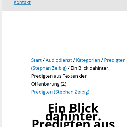
Kontakt
Start
/
Audiodienst
/
Kategorien
/
Predigten
(Stephan Zeibig)
/ Ein Blick dahinter.
Predigten aus Texten der
Offenbarung (2)
Predigten (Stephan Zeibig)
Ein Blick
dahinter.
Predigten aus