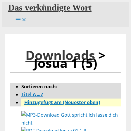
Zum
Das verkündigte Wort
Inhalt
springen
Downloads
>
Josua 1 (5)
Sortieren nach:
Titel A→Z
Hinzugefügt am (Neuester oben)
Gott spricht Ich lasse dich
nicht
Josua 01,1-9