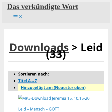
Zum
Das verkündigte Wort
Inhalt
springen
Downloads
> Leid
(33)
Sortieren nach:
Titel A→Z
Hinzugefügt am (Neuester oben)
Jeremia 15, 10.15-20
Leid – Mensch – GOTT