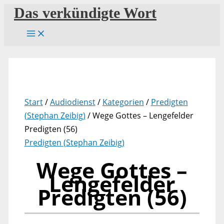
Zum
Das verkündigte Wort
Inhalt
springen
Start
/
Audiodienst
/
Kategorien
/
Predigten
(Stephan Zeibig)
/ Wege Gottes – Lengefelder
Predigten (56)
Predigten (Stephan Zeibig)
Wege Gottes –
Lengefelder
Predigten (56)